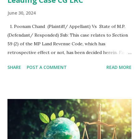
June 30, 2024
1. Poonam Chand (Plaintiff/ Appellant) Vs State of M.P.
(Defendant/ Responded) Sub: This case relates to Section
59 (2) of the MP Land Revenue Code, which has
retrospective effect or not, has been decided herein. Facts
of the case :- 1. The Plaintiff owned an agricultural land
SHARE
POST A COMMENT
READ MORE
measuring 26 acre in the Khasra No. 649/3 at Tahsil Sausar
in District Chhindwada of MP. 2. A house was built at this
land by diverting a portion of that agricultural land into
non agricultural land in the year 1928. 3. The MP Land
Revenue Code came into effect from 2 Octo- ber, 1959 and
this was clear that the diversion of the said land had
already taken place before the MP Land Revenue Code
having been operational. 4. Section 59A of the Code has a