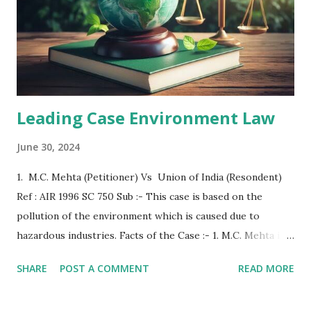
clear provision that when- ever an assessment is done
under this Section, it will be done after this Code being
effective. 5. The SDM, in whose jurisdiction the land was
situated, had passed an order on 10-3-1964 for a rent of Rs.
63.64 instead of Rs...
Leading Case Environment Law
June 30, 2024
1. M.C. Mehta (Petitioner) Vs Union of India (Resondent)
Ref : AIR 1996 SC 750 Sub :- This case is based on the
pollution of the environment which is caused due to
hazardous industries. Facts of the Case :- 1. M.C. Mehta is
an environmentalist who has filed a public interest
SHARE
POST A COMMENT
READ MORE
litigation before the Supreme Court on the ground that
environ- mental pollution is increasing rapidly in Delhi due