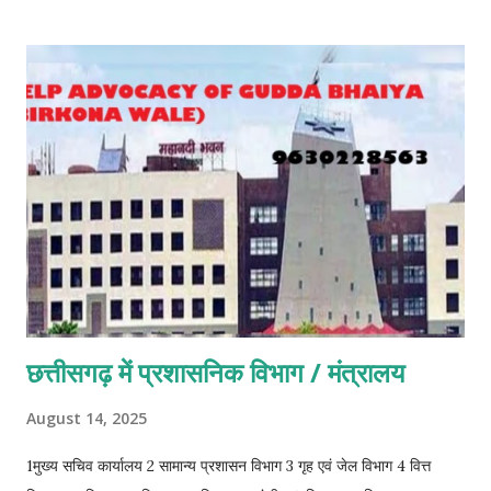
to industries. 2. A master plan was implemented in Delhi in
1962 under the Delhi development Act, 1957 which was
aimed at re. reducing the pollution level in Delhi. 3. In Delhi
there are so many such industries which comes under the
category of the Hazardous industries and which are
polluting environment there. 4. The upshift discharged
from these industries is also caus- ing soil pollution in one
way or other. 5. The upshift material discharged from such
industries is ei- ther thrown over the land or buried under
the land which causes much pollution. 6. In a developed
City like Delhi, it i...
छत्तीसगढ़ में प्रशासनिक विभाग / मंत्रालय
August 14, 2025
1मुख्य सचिव कार्यालय 2 सामान्य प्रशासन विभाग 3 गृह एवं जेल विभाग 4 वित्त